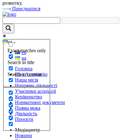
розвитку.
Приєднатися
ua
Exact matches only
en
ua
Search in title
Головна
Search in content
Про Асоціацію
Наша місія
Напрями діяльності
Учасники асоціації
Керівництво
Нормативні документи
Пряма мова
Діяльність
Проєкти
Медіацентр
Новини