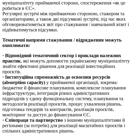
муніципалітету приймаючої сторони, спостереження «як це
робиться в ЄС».
Регулярні зустрічі між приймаючою стороною, стажером та
організаторами, а також дві підсумкові зустрічі, під час яких
обговорюватиметься звіт про стажування / навчальний візит і
підбиватимуться підсумки.
Тематичні напрями стажування / відрядження можуть
охоплювати:
· Відповідний тематичний сектор і приклади належних
практик
, які можуть допомогти українському муніципалітету
знайти ефективні рішення для реалізації інвестиційних
проєктів.
· Інституційна спроможність до освоєння ресурсів
(absorption capacity)
у приймаючої організації, зокрема:
бюджетне й фінансове планування, комплексне планування
інфраструктури, інтеграція різних адміністративних
підрозділів у єдину функціональну систему, планування та
методологія реалізації проєктів, процес ухвалення рішень,
підготовка тендерів та контрактів, реалізація проєктів,
моніторинг та доступ до фінансування ЄС.
· Співпраця та партнерство
з іншими муніципалітетами й
регіонами (за потреби) для реалізації масштабних проєктів і
спільних адміністративних рішень.