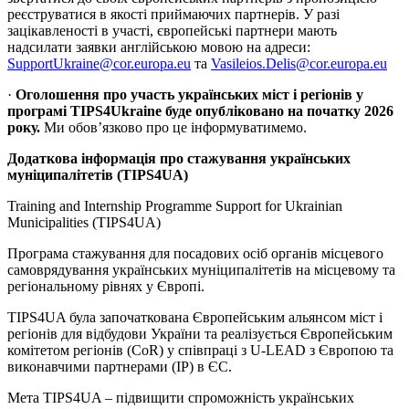
реєструватися в якості приймаючих партнерів. У разі
зацікавленості в участі, європейські партнери мають
надсилати заявки англійською мовою на адреси:
SupportUkraine@cor.europa.eu
та
Vasileios.Delis@cor.europa.eu
·
Оголошення про участь українських міст і регіонів у
програмі TIPS4Ukraine буде опубліковано на початку 2026
року.
Ми обов’язково про це інформуватимемо.
Додаткова інформація про стажування українських
муніципалітетів (TIPS4UA)
Training and Internship Programme Support for Ukrainian
Municipalities (TIPS4UA)
Програма стажування для посадових осіб органів місцевого
самоврядування українських муніципалітетів на місцевому та
регіональному рівнях у Європі.
TIPS4UA була започаткована Європейським альянсом міст і
регіонів для відбудови України та реалізується Європейським
комітетом регіонів (CoR) у співпраці з U-LEAD з Європою та
виконавчими партнерами (IP) в ЄС.
Мета TIPS4UA – підвищити спроможність українських