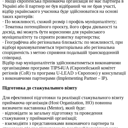
· Якщо європейська приймаюча організація не має партнера в
Україні або її партнер не був відібраний чи не брав участі,
відбір українського учасника буде здійснюватися на основі
таких критеріїв:
· По можливості, схожий розмір і профіль муніципалітету;
· Тематика потенційного проєкту, його сфера діяльності та
досвід, які можуть бути корисними для українського
муніципалітету та сприяти розвитку партнерства;
· Географічна або регіональна близькість: по можливості, при
відборі враховуватиметься територіальна або регіональна
спорідненість з метою сприяння подальшій транскордонній
співпраці.
Відбір пар муніципалітетів здійснюватиметься виконавчими
організаціями програми TIPS4UA (Європейський комітет
регіонів (CoR) та програма U-LEAD з Європою) у консультації
з виконавчими партнерами (Implementing Partner – IP).
Підготовка до стажувального візиту
Для ефективної підготовки та реалізації стажувального візиту
приймаюча організація (Host Organization, HO) повинна
визначити наставника (Mentor), який буде:
· відповідати за загальну підготовку та проведення
стажування у приймаючій організації;
· взаємодіяти з представниками виконавчого партнера та