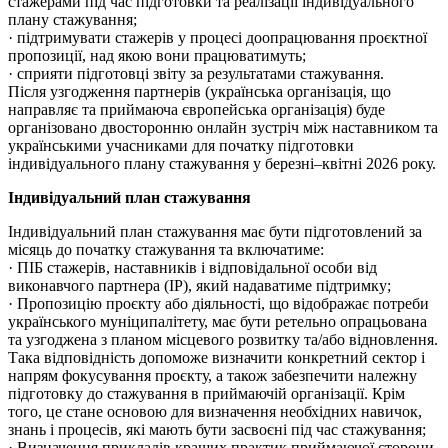
стажерами під час підготовки та реалізації індивідуального
плану стажування;
· підтримувати стажерів у процесі доопрацювання проєктної
пропозиції, над якою вони працюватимуть;
· сприяти підготовці звіту за результатами стажування.
Після узгодження партнерів (українська організація, що
направляє та приймаюча європейська організація) буде
організовано двосторонню онлайн зустріч між наставником та
українськими учасниками для початку підготовки
індивідуального плану стажування у березні–квітні 2026 року.
Індивідуальний план стажування
Індивідуальний план стажування має бути підготовлений за
місяць до початку стажування та включатиме:
· ПІБ стажерів, наставників і відповідальної особи від
виконавчого партнера (IP), який надаватиме підтримку;
· Пропозицію проєкту або діяльності, що відображає потреби
українського муніципалітету, має бути ретельно опрацьована
та узгоджена з планом місцевого розвитку та/або відновлення.
Така відповідність допоможе визначити конкретний сектор і
напрям фокусування проєкту, а також забезпечити належну
підготовку до стажування в приймаючій організації. Крім
того, це стане основою для визначення необхідних навичок,
знань і процесів, які мають бути засвоєні під час стажування;
· Визначення прикладів кращих практик приймаючої сторони