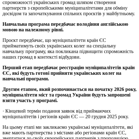
спроможності українських громад шляхом створення
партнерств з європейськими муніципалітетами для обміну
досвідом та започаткування спільних проєктів у майбутньому.
Навчальна програма передбачає володіння англійською
мовою на належному рівні.
Проєкт передбачає, що муніципалітети країн ЄС
прийматимуть своїх українських колег на спеціальну
навчальну програму, яка покликана підвищити спроможність
наших громад в контексті відбудови.
Перший етап передбачає реєстрацію муніципалітетів країн
ЄС, які будуть готові прийняти українських колег на
навчальні програми.
Другим етапом, який розпочинається на початку 2026 року,
муніципалітети міст та громад України будуть запрошені
взяти участь у програмі.
· Кінцевий термін подання заявок від приймаючих
муніципалітетів і регіонів країн ЄС — 20 грудня 2025 року.
На цьому етапі ми закликаємо українські муніципалітети, які
вже мають партнерства з містами або регіонами країн ЄС,
звертатися до своїх європейських партнерів з пропозицією