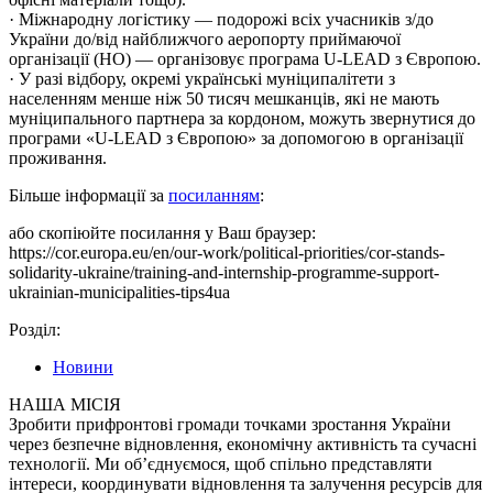
· Міжнародну логістику — подорожі всіх учасників з/до
України до/від найближчого аеропорту приймаючої
організації (HO) — організовує програма U-LEAD з Європою.
· У разі відбору, окремі українські муніципалітети з
населенням менше ніж 50 тисяч мешканців, які не мають
муніципального партнера за кордоном, можуть звернутися до
програми «U-LEAD з Європою» за допомогою в організації
проживання.
Більше інформації за
посиланням
:
або скопіюйте посилання у Ваш браузер:
https://cor.europa.eu/en/our-work/political-priorities/cor-stands-
solidarity-ukraine/training-and-internship-programme-support-
ukrainian-municipalities-tips4ua
Розділ:
Новини
НАША МІСІЯ
Зробити прифронтові громади точками зростання України
через безпечне відновлення, економічну активність та сучасні
технології. Ми об’єднуємося, щоб спільно представляти
інтереси, координувати відновлення та залучення ресурсів для