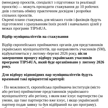
(менеджер проєктів, спеціаліст з підготовки та реалізації
проєктів) — можуть проходити стажування до 10 робочих
днів з питань обміну практичним досвідом і розробки
спільних проєктів.
Окремі плани стажувань для міських голів і фахівців будуть
підготовлені з урахуванням їхніх ролей і навчальних цілей у
межах програми TIPS4UA.
Відбір муніципалітетів на стажування
Відбір європейських приймаючих органів для представників
українських муніципалітетів, що направляють учасників (SM),
відбуватиметься у лютому–березні 2026 року,
після
завершення процесу відбору українських учасників
програми TIPS4UA, який буде організовано у лютому 2026
року.
Для відбору відповідних пар муніципалітетів будуть
враховані такі пріоритетні критерії:
· По можливості, європейська приймаюча інституція (місто
або регіон) прийматиме представників українського
муніципалітету або регіону, з яким вже існує партнерство (за
умови, що таке партнерство вже існує, і якщо український
партнер подав заявку та був відібраний на цю програму).