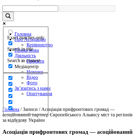
Головна
Exact matches only
Про Асоціацію
Керівництво
Search in title
Пряма мова
Діяльність
Search in content
Проєкти
Медіацентр
Новини
Відео
Фото
Зв’язатись з нами
Опитування
Головна
/
Записи
/
Асоціація прифронтових громад —
асоційований партнер Європейського Альянсу міст та регіонів
за відбудову України
Асоціація прифронтових громад — асоційований