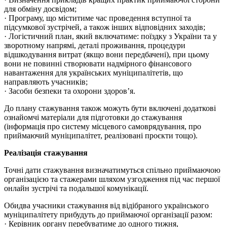
для обміну досвідом;
· Програму, що міститиме час проведення вступної та
підсумкової зустрічей, а також інших відповідних заходів;
· Логістичний план, який включатиме: поїздку з України та у
зворотному напрямі, деталі проживання, процедури
відшкодування витрат (якщо вони передбачені), при цьому
вони не повинні створювати надмірного фінансового
навантаження для українських муніципалітетів, що
направляють учасників;
· Засоби безпеки та охорони здоров’я.
До плану стажування також можуть бути включені додаткові
ознайомчі матеріали для підготовки до стажування
(інформація про систему місцевого самоврядування, про
приймаючий муніципалітет, реалізовані проєкти тощо).
Реалізація стажування
Точні дати стажування визначатимуться спільно приймаючою
організацією та стажерами шляхом узгодження під час першої
онлайн зустрічі та подальшої комунікації.
Обидва учасники стажування від відібраного українського
муніципалітету прибудуть до приймаючої організації разом:
· Керівник органу перебуватиме до одного тижня,