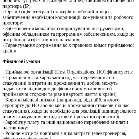
робочих зустрічах зі стажером та представником виконавчого
партнера (IP);
· Організація інтеграції стажерів у робочий процес,
забезпечення необхідної координації, комунікації та робочого
простору;
· Забезпечення можливості користування інструментами,
офісним обладнанням та програмним забезпеченням, якщо це
потрібно для ефективного навчання;
· Гарантування дотримання всіх правових вимог приймаючої
країни.
Фінансові умови
· Приймаючі організації (Host Organizations, HO) фінансують:
· Проживання та харчування під час перебування на
стажуванні (витрати на проживання та добові можуть
надаватися відповідно до фінансових можливостей
приймаючої сторони та рівня вартості життя в країні);
· Короткі місцеві поїздки (наприклад, від найближчого
аеропорту до HO або до місця проживання стажерів під час
стажування), якщо це необхідно для реалізації індивідуального
плану стажування чи підготовки проєктної пропозиції;
· Заробітну плату та інші національно передбачені виплати
наставнику;
· Робоче місце та пов’язані з ним витрати (електроенергія,
офісні матеріали тощо).