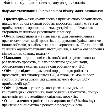
· Фахівець муніципального органу до двох тижнів.
Формат стажування / навчального візиту може включати:
· Орієнтацію
– ознайомчу сесію з приймаючою організацією,
підходами до організації роботи, проєктом, який готується
приймаючою стороною, а також зустрічі з приймаючою
стороною та іншими учасниками процесу.
· Обмін практиками
– виїзні візити для ознайомлення з
практиками реалізації проєктів, відвідування будівельних чи
інших об’єктів, ознайомлення з використанням ІТ-технологій
та інших адміністративних інструментів, а також обговорення
відповідних кращих практик.
· Навчання
– тренінгові сесії, пов’язані з підготовкою та
реалізацією проєктів, аналіз проєктної документації,
обговорення з експертами та співробітниками HO.
· Обмін досвідом
– практичні поради щодо роботи з
проєктами, які фінансуються ЄС, а також, за можливості,
зустрічі з структурами, які адмініструють фонди ЄС у
приймаючій країні.
· Обмін ідеями
– участь у дискусіях, громадських
консультаціях і слуханнях, налагодження контактів, пошук
партнерів для потенційних спільних проєктів.
· Ознайомлення з роботою посадових осіб (Shadowing)
–
практичне знайомство з роботою посадових осіб