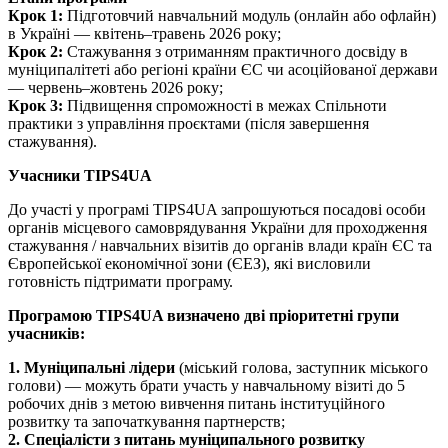
Крок 1:
Підготовчий навчальний модуль (онлайн або офлайн)
в Україні — квітень–травень 2026 року;
Крок 2:
Стажування з отриманням практичного досвіду в
муніципалітеті або регіоні країни ЄС чи асоційованої держави
— червень–жовтень 2026 року;
Крок 3:
Підвищення спроможності в межах Спільноти
практики з управління проєктами (після завершення
стажування).
Учасники TIPS4UA
До участі у програмі TIPS4UA запрошуються посадові особи
органів місцевого самоврядування України для проходження
стажування / навчальних візитів до органів влади країн ЄС та
Європейської економічної зони (ЄЕЗ), які висловили
готовність підтримати програму.
Програмою TIPS4UA визначено дві пріоритетні групи
учасників:
1. Муніципальні лідери
(міський голова, заступник міського
голови) — можуть брати участь у навчальному візиті до 5
робочих днів з метою вивчення питань інституційного
розвитку та започаткування партнерств;
2. Спеціалісти з питань муніципального розвитку