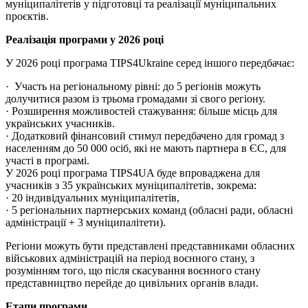
муніципалітетів у підготовці та реалізації муніципальних
проєктів.
Реалізація програми у 2026 році
У 2026 році програма TIPS4Ukraine серед іншого передбачає:
· Участь на регіональному рівні: до 5 регіонів можуть
долучитися разом із трьома громадами зі свого регіону.
· Розширення можливостей стажування: більше місць для
українських учасників.
· Додатковий фінансовий стимул передбачено для громад з
населенням до 50 000 осіб, які не мають партнера в ЄС, для
участі в програмі.
У 2026 році програма TIPS4UA буде впроваджена для
учасників з 35 українських муніципалітетів, зокрема:
· 20 індивідуальних муніципалітетів,
· 5 регіональних партнерських команд (обласні ради, обласні
адміністрації + 3 муніципалітети).
Регіони можуть бути представлені представниками обласних
військових адміністрацій на період воєнного стану, з
розумінням того, що після скасування воєнного стану
представництво перейде до цивільних органів влади.
Етапи програми