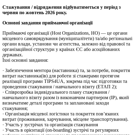
Стажування / відрядження відбуватиметься у період з
червня по жовтень 2026 року.
Основні завдання приймаючої організації
Приймаючі організації (Host Organizations, HO) — це органи
місцевого самоврядування (муніципалітети) та/або регіональні
органи влади, установи чи агентства, залежно від правової та
організаційної структури у країнах ЄС або асоційованих
державах.
Їхні основні завдання:
· Забезпечення ментора (наставника) та, за потреби, покриття
витрат наставника(ів) для роботи зі стажерами протягом
реалізації програми TIPS4UA, зокрема під час підготовки та
проведення стажування / навчального візиту (ЕТАП 2);
· Співрозробка індивідуального плану стажування /
навчального візиту разом із виконавчим партнером (IP), який
визначатиме деталі програми та заплановані заходи
стажування;
· Організація місцевої логістики та покриття пов’язаних
витрат (проживання, харчування, місцеве транспортування).
· Участь у зустрічах та організація стажування
· Участь в орієнтації (on-boarding) зустрічі та регулярних