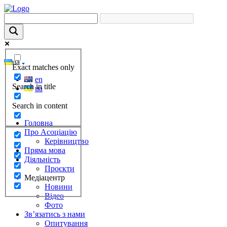
ua
Exact matches only
en
Search in title
ua
Search in content
Головна
Про Асоціацію
Керівництво
Пряма мова
Діяльність
Проєкти
Медіацентр
Новини
Відео
Фото
Зв’язатись з нами
Опитування