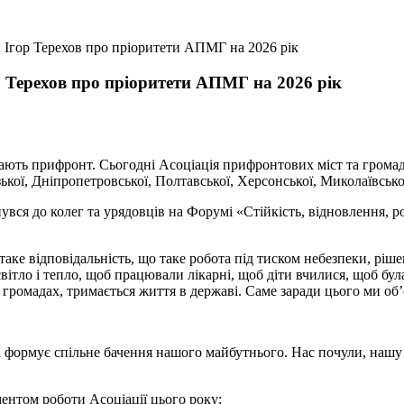
 Ігор Терехов про пріоритети АПМГ на 2026 рік
 Терехов про пріоритети АПМГ на 2026 рік
мають прифронт. Сьогодні Асоціація прифронтових міст та громад
зької, Дніпропетровської, Полтавської, Херсонської, Миколаївсько
нувся до колег та урядовців на Форумі «Стійкість, відновлення,
 таке відповідальність, що таке робота під тиском небезпеки, ріш
вітло і тепло, щоб працювали лікарні, щоб діти вчилися, щоб бу
 в громадах, тримається життя в державі. Саме заради цього ми об
та формує спільне бачення нашого майбутнього. Нас почули, на
ментом роботи Асоціації цього року: