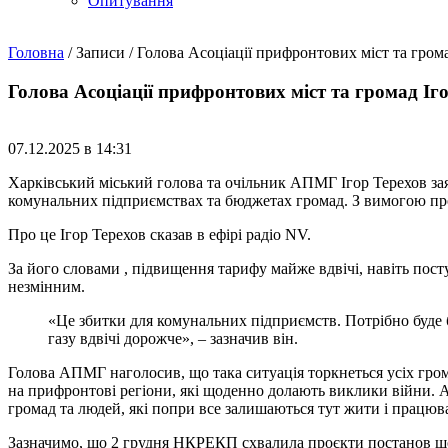
Опитування
Головна
/
Записи
/
Голова Асоціації прифронтових міст та грома
Голова Асоціації прифронтових міст та громад Іг
07.12.2025 в 14:31
Харківський міський голова та очільник АПМГ Ігор Терехов за
комунальних підприємствах та бюджетах громад. З вимогою пр
Про це Ігор Терехов сказав в ефірі радіо NV.
За його словами , підвищення тарифу майже вдвічі, навіть пос
незмінним.
«Це збитки для комунальних підприємств. Потрібно буде 
газу вдвічі дорожче», – зазначив він.
Голова АПМГ наголосив, що така ситуація торкнеться усіх гро
на прифронтові регіони, які щоденно долають виклики війни. А
громад та людей, які попри все залишаються тут жити і працюв
Зазначимо, що 2 грудня НКРЕКП схвалила проєкти постанов щодо 