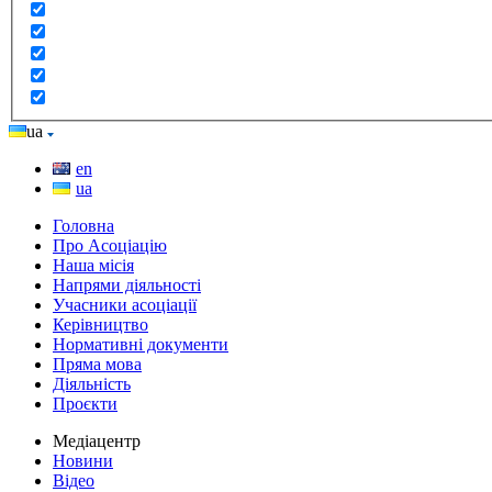
ua
en
ua
Головна
Про Асоціацію
Наша місія
Напрями діяльності
Учасники асоціації
Керівництво
Нормативні документи
Пряма мова
Діяльність
Проєкти
Медіацентр
Новини
Відео