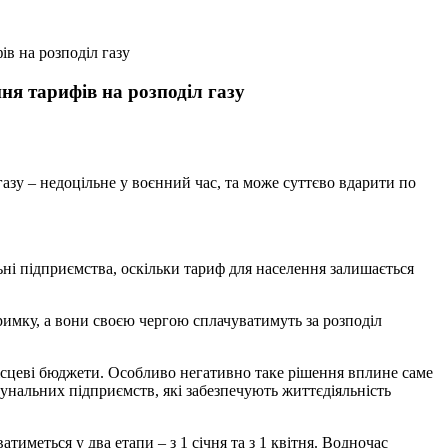
в на розподіл газу
ня тарифів на розподіл газу
зу – недоцільне у воєнний час, та може суттєво вдарити по
ьні підприємства, оскільки тариф для населення залишається
римку, а вони своєю чергою сплачуватимуть за розподіл
ісцеві бюджети. Особливо негативно таке рішення вплине саме
унальних підприємств, які забезпечують життєдіяльність
иметься у два етапи – з 1 січня та з 1 квітня. Водночас