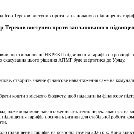
д Ігор Терехов виступив проти запланованого підвищення тарифі
ор Терехов виступив проти запланованого підвищен
явив, що заплановане НКРЕКП підвищення тарифів на розподіл га
о скасування цього рішення АПМГ буде звертатися до Уряду.
тупове, створить значне фінансове навантаження саме на комунал
брати кошти з міського бюджету, щоб надавати їм фінансову підт
мад, адже додаткове навантаження фактично перекладається на м
 підвищення тарифів посилить ризики для стабільної роботи ком
ати.
підвищення тарифів на розподіл газу на 2026 рік. Воно відбуват