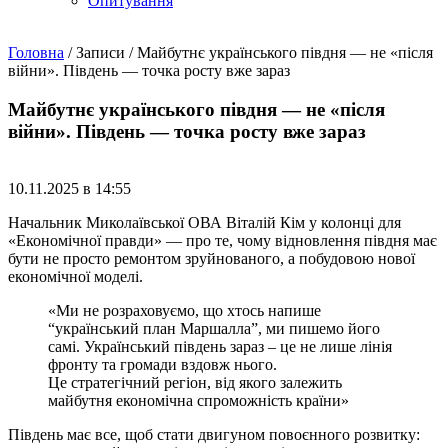
Опитування
Головна
/
Записи
/
Майбутнє українського півдня — не «після
війни». Південь — точка росту вже зараз
Майбутнє українського півдня — не «після
війни». Південь — точка росту вже зараз
10.11.2025 в 14:55
Начальник Миколаївської ОВА Віталій Кім у колонці для
«Економічної правди» — про те, чому відновлення півдня має
бути не просто ремонтом зруйнованого, а побудовою нової
економічної моделі.
«Ми не розраховуємо, що хтось напише
“український план Маршалла”, ми пишемо його
самі. Український південь зараз – це не лише лінія
фронту та громади вздовж нього.
Це стратегічний регіон, від якого залежить
майбутня економічна спроможність країни»
Південь має все, щоб стати двигуном повоєнного розвитку: