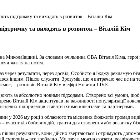
ють підтримку та виходять в розвиток – Віталій Кім
ідтримку та виходять в розвиток – Віталій Кім
на Миколаївщині. За словами очільника ОВА Віталія Кіма, герої 
даючи життя на потім.
через результати, через досвід. Особисто я їжджу рекламую бізн
ався іншим. Пішов служити. Зрозумів, що я витрачаю час не на те
ємо», – розповів Віталій Кім в ефірі Новини LIVE.
юють за абсолютно новими підходами. Створено всі умови, щоб к
ремо Віталій Кім акцентував на важливості популяризації локальн
місцевих підприємців ставати їхніми клієнтами та партнерами.
один у 2026 му році з обласного та місцевих бюджетів громад вид
– учасників бойових дій, гранти для створення або розвитку біз
пішли результати, вони дійсно звертаються і отримують допомог
й супровід – все зроблено. Ми зараз, можна сказати, реалізовуємо