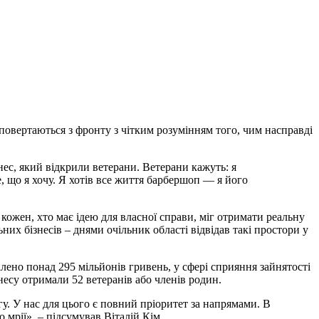
повертаються з фронту з чітким розумінням того, чим насправді
ес, який відкрили ветерани. Ветерани кажуть: я
, що я хочу. Я хотів все життя барбершоп — я його
ожен, хто має ідею для власної справи, міг отримати реальну
их бізнесів – днями очільник області відвідав такі простори у
ілено понад 295 мільйонів гривень, у сфері сприяння зайнятості
несу отримали 52 ветеранів або членів родин.
у. У нас для цього є повний пріоритет за напрямами. В
 мрії», – підсумував Віталій Кім.