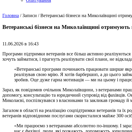
Опитування
Головна
/
Записи
/
Ветеранські бізнеси на Миколаївщині отриму
Ветеранські бізнеси на Миколаївщині отримують п
11.06.2026 в 16:43
Програми підтримки ветеранів все більш активно реалізуються 
хочуть займатися, і прагнуть реалізувати свої плани, не відкла
«Ветеранські програми починають працювати ширше якраз 
реалізував свою мрію. Я хотів барбершоп, а до цього займ
зробив. Оце дуже гарна мотивація — ми на цьому і працю
Зараз, як повідомив очільник Миколаївщини, з ветеранами прац
допомогу, консультацію та юридичний супровід від фахівців. Ок
Миколаєві, поспілкувався з власниками та закликав громаду й 
Загалом в області на реалізацію соцпідтримки ветеранів та їх р
ветеранів відповідними послугами скористалися майже 300 осіб 
«Ми працюємо з ветеранами абсолютно по-іншому. І зараз 
нас є фахівці, люди, які розкажуть, допоможуть, юридични