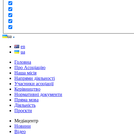
ua
en
ua
Головна
Про Асоціацію
Наша місія
Напрями діяльності
Учасники асоціації
Керівництво
Нормативні документи
Пряма мова
Діяльність
Проєкти
Медіацентр
Новини
Відео