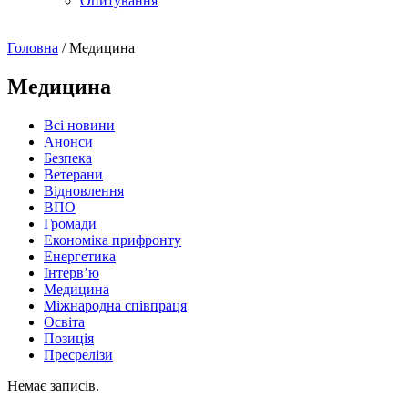
Опитування
Головна
/
Медицина
Медицина
Всі новини
Анонси
Безпека
Ветерани
Відновлення
ВПО
Громади
Економіка прифронту
Енергетика
Інтерв’ю
Медицина
Міжнародна співпраця
Освіта
Позиція
Пресрелізи
Немає записів.