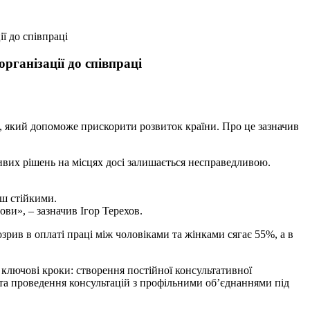
ї до співпраці
рганізації до співпраці
п, який допоможе прискорити розвиток країни. Про це зазначив
ливих рішень на місцях досі залишається несправедливою.
нш стійкими.
ви», – зазначив Ігор Терехов.
озрив в оплаті праці між чоловіками та жінками сягає 55%, а в
 ключові кроки: створення постійної консультативної
та проведення консультацій з профільними об’єднаннями під