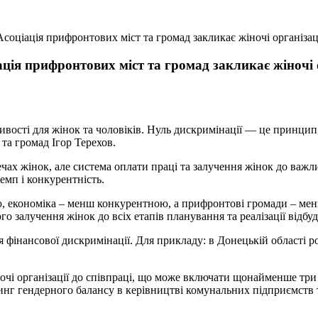
соціація прифронтових міст та громад закликає жіночі організаці
ація прифронтових міст та громад закликає жіночі о
ивості для жінок та чоловіків. Нуль дискримінації — це принци
та громад Ігор Терехов.
ечах жінок, але система оплати праці та залучення жінок до важ
емп і конкурентність.
ою, економіка – менш конкурентною, а прифронтові громади – ме
залучення жінок до всіх етапів планування та реалізації відбудо
я фінансової дискримінації. Для прикладу: в Донецькій області р
ночі організації до співпраці, що може включати щонайменше три
нг гендерного балансу в керівництві комунальних підприємств 