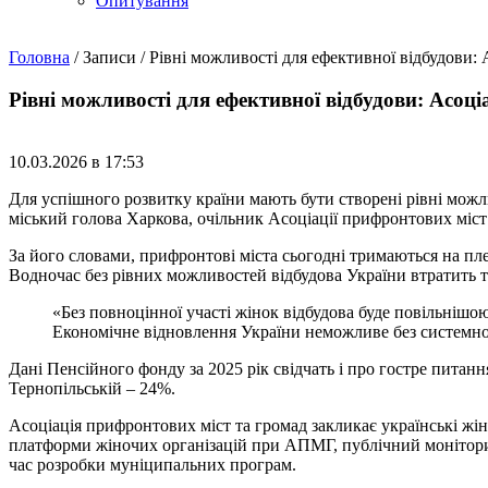
Опитування
Головна
/
Записи
/
Рівні можливості для ефективної відбудови: А
Рівні можливості для ефективної відбудови: Асоці
10.03.2026 в 17:53
Для успішного розвитку країни мають бути створені рівні можл
міський голова Харкова, очільник Асоціації прифронтових міст 
За його словами, прифронтові міста сьогодні тримаються на пл
Водночас без рівних можливостей відбудова України втратить т
«Без повноцінної участі жінок відбудова буде повільніш
Економічне відновлення України неможливе без системного 
Дані Пенсійного фонду за 2025 рік свідчать і про гостре питанн
Тернопільській – 24%.
Асоціація прифронтових міст та громад закликає українські жі
платформи жіночих організацій при АПМГ, публічний монітори
час розробки муніципальних програм.