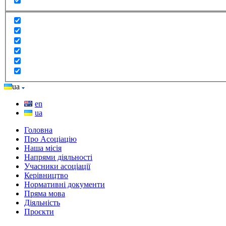
ua
en
ua
Головна
Про Асоціацію
Наша місія
Напрями діяльності
Учасники асоціації
Керівництво
Нормативні документи
Пряма мова
Діяльність
Проєкти