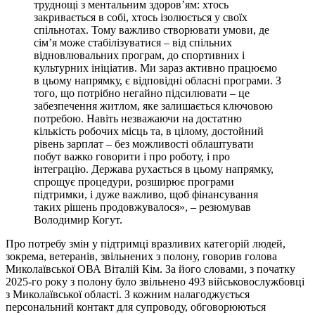
труднощі з ментальним здоров’ям: хтось
закривається в собі, хтось ізолюється у своїх
спільнотах. Тому важливо створювати умови, де
сім’я може стабілізуватися – від спільних
відновлювальних програм, до спортивних і
культурних ініціатив. Ми зараз активно працюємо
в цьому напрямку, є відповідні обласні програми. З
того, що потрібно негайно підсилювати – це
забезпечення житлом, яке залишається ключовою
потребою. Навіть незважаючи на достатню
кількість робочих місць та, в цілому, достойний
рівень зарплат – без можливості облаштувати
побут важко говорити і про роботу, і про
інтеграцію. Держава рухається в цьому напрямку,
спрощує процедури, розширює програми
підтримки, і дуже важливо, щоб фінансування
таких рішень продовжувалося», – резюмував
Володимир Когут.
Про потребу змін у підтримці вразливих категорій людей,
зокрема, ветеранів, звільнених з полону, говорив голова
Миколаївської ОВА Віталій Кім. За його словами, з початку
2025-го року з полону було звільнено 493 військовослужбовці
з Миколаївської області. З кожним налагоджується
персональний контакт для супроводу, обговорюються