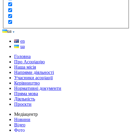
ua
en
ua
Головна
Про Асоціацію
Наша місія
Напрями діяльності
Учасники асоціації
Керівництво
Нормативні документи
Пряма мова
Діяльність
Проєкти
Медіацентр
Новини
Відео
Фото