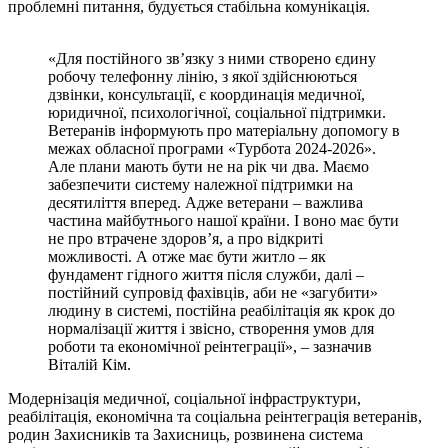
проблемні питання, будується стабільна комунікація.
«Для постійного зв’язку з ними створено єдину
робочу телефонну лінію, з якої здійснюються
дзвінки, консультації, є координація медичної,
юридичної, психологічної, соціальної підтримки.
Ветеранів інформують про матеріальну допомогу в
межах обласної програми «Турбота 2024-2026».
Але плани мають бути не на рік чи два. Маємо
забезпечити систему належної підтримки на
десятиліття вперед. Адже ветерани – важлива
частина майбутнього нашої країни. І воно має бути
не про втрачене здоров’я, а про відкриті
можливості. А отже має бути житло – як
фундамент гідного життя після служби, далі –
постійний супровід фахівців, аби не «загубити»
людину в системі, постійна реабілітація як крок до
нормалізації життя і звісно, створення умов для
роботи та економічної реінтеграції», – зазначив
Віталій Кім.
Модернізація медичної, соціальної інфраструктури,
реабілітація, економічна та соціальна реінтеграція ветеранів,
родин Захисників та Захисниць, розвинена система