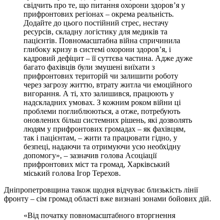
свідчить про те, що питання охорони здоров’я у
прифронтових регіонах – окрема реальність.
Додайте до цього постійний стрес, нестачу
ресурсів, складну логістику для медиків та
пацієнтів. Повномасштабна війна спричинила
глибоку кризу в системі охорони здоров’я, і
кадровий дефіцит – її суттєва частина. Адже дуже
багато фахівців були змушені виїхати з
прифронтових територій чи залишити роботу
через загрозу життю, втрату житла чи емоційного
вигорання. А ті, хто залишився, працюють у
надскладних умовах. З кожним роком війни ці
проблеми поглиблюються, а отже, потребують
оновлених більш системних рішень, які дозволять
людям у прифронтових громадах – як фахівцям,
так і пацієнтам, – жити та працювати гідно, у
безпеці, надаючи та отримуючи усю необхідну
допомогу», – зазначив голова Асоціації
прифронтових міст та громад, Харківський
міський голова Ігор Терехов.
Дніпропетровщина також щодня відчуває близькість лінії
фронту – сім громад області вже визнані зонами бойових дій.
«Від початку повномасштабного вторгнення