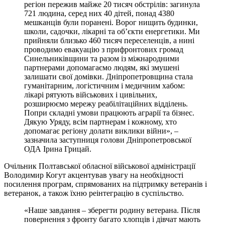
регіон пережив майже 20 тисяч обстрілів: загинула
721 людина, серед них 40 дітей, понад 4380
мешканців були поранені. Ворог нищить будинки,
школи, садочки, лікарні та об’єкти енергетики. Ми
прийняли близько 460 тисяч переселенців, а нині
проводимо евакуацію з прифронтових громад
Синельниківщини та разом із міжнародними
партнерами допомагаємо людям, які змушені
залишати свої домівки. Дніпропетровщина стала
гуманітарним, логістичним і медичним хабом:
лікарі рятують військових і цивільних,
розширюємо мережу реабілітаційних відділень.
Попри складні умови працюють аграрії та бізнес.
Дякую Уряду, всім партнерам і кожному, хто
допомагає регіону долати виклики війни», –
зазначила заступниця голови Дніпропетровської
ОДА Ірина Грицай.
Очільник Полтавської обласної військової адміністрації
Володимир Когут акцентував увагу на необхідності
посилення програм, спрямованих на підтримку ветеранів і
ветеранок, а також їхню реінтеграцію в суспільство.
«Наше завдання – зберегти родину ветерана. Після
повернення з фронту багато хлопців і дівчат мають